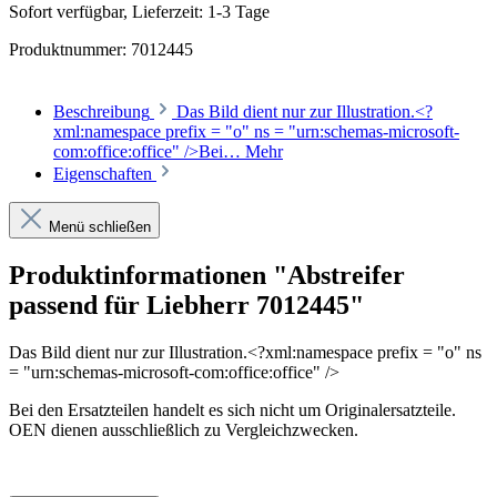
Sofort verfügbar, Lieferzeit: 1-3 Tage
Produktnummer:
7012445
Beschreibung
Das Bild dient nur zur Illustration.<?
xml:namespace prefix = "o" ns = "urn:schemas-microsoft-
com:office:office" />Bei…
Mehr
Eigenschaften
Menü schließen
Produktinformationen "Abstreifer
passend für Liebherr 7012445"
Das Bild dient nur zur Illustration.
<?xml:namespace prefix = "o" ns
= "urn:schemas-microsoft-com:office:office" />
Bei den Ersatzteilen handelt es sich nicht um Originalersatzteile.
OEN dienen ausschließlich zu Vergleichzwecken.